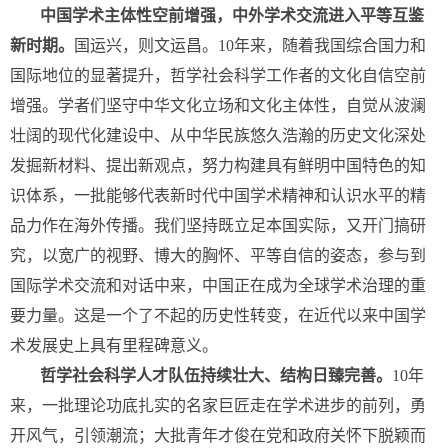
中国学术主体性空前增强，中外学术交流进入平等互鉴
新时期。
国运兴，则文运昌。10年来，随着我国综合国力和
国际地位的显著提升，哲
学社会科学工作者的文化自信空前
增强。学者们坚守中华文化立场和文化主体性，自觉从波澜
壮阔的现代化建设中、从中华民族悠久浩瀚的历史文化深处
发掘新材料、提出新观点，努力构建具有鲜明中国特色的知
识体系，一批能够代表新时代中国学术精神和认识水平的精
品力作在海外传播。我们坚持既立足本国实际，又开门搞研
究，以宽广的视野、博大的胸怀、平等自信的姿态，参与到
国际学术交流和对话中来，中国正在成为全球学术治理的重
要力量。这是一个了不起的历史性转变，在近代以来中国学
术发展史上具有里程碑意义。
哲学社会科学人才队伍持续壮大、结构日臻完善。
10年
来，一批理论功底扎实的名家巨匠走在学术进步的前列，勇
开风气，引领潮流；大批青年才俊在党和政府关怀下脱颖而