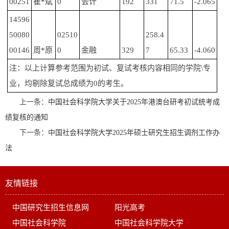
00251
崔*斌
0
会计
192
331
71.5
-2.065
14596
50080
02510
258.4
00146
周*原
0
金融
329
7
65.33
-4.060
注：以上计算参考范围为初试、复试考核内容相同的学院\专
业，均剔除复试总成绩为0的考生。
上一条：
中国社会科学院大学关于2025年港澳台研考初试统考成
绩复核的通知
下一条：
中国社会科学院大学2025年硕士研究生招生调剂工作办
法
友情链接
中国研究生招生信息网
阳光高考
中国社会科学院
中国社会科学院大学