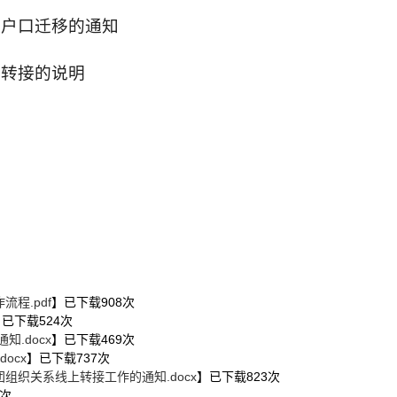
理户口迁移的通知
系转接的说明
单
程.pdf
】已下载
908
次
】已下载
524
次
.docx
】已下载
469
次
ocx
】已下载
737
次
组织关系线上转接工作的通知.docx
】已下载
823
次
次