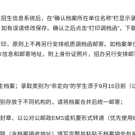
招生信息系统后，在“确认档案所在单位名称”栏显示录
如有误请修改保存。确认之后点击“打印调档函”，下
打印，原则上不再另行安排纸质调档函邮寄。如档案单
明个人基本信息和邮寄地址，附上身份证照片，招办另行安
学生档案；录取类别为“非定向”的学生须于9月15日前
分别存放于不同机构的，请将档案合并后统一邮寄；
密封章，以公对公邮政EMS或机要形式转递（优先使用
贴联（含档案接收地址）填写完整并粘贴于档案袋外包