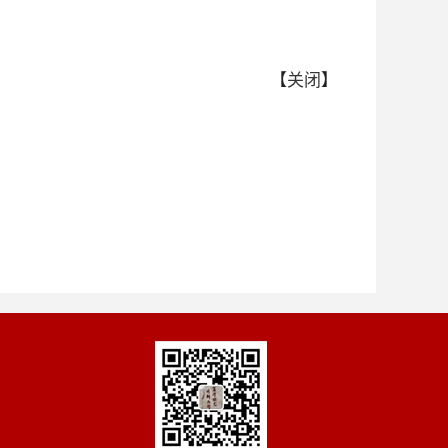
【
关闭
】