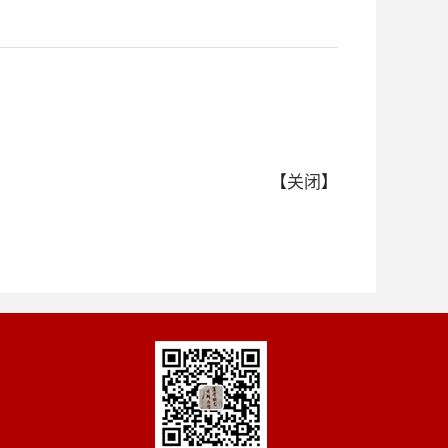
【
关闭
】