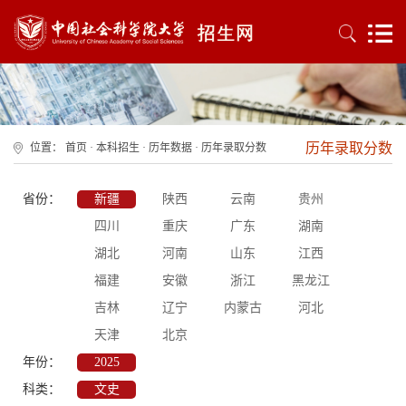
历年录取分数
位置：
首页
·
本科招生
·
历年数据
·
历年录取分数
省份：
新疆
陕西
云南
贵州
四川
重庆
广东
湖南
湖北
河南
山东
江西
福建
安徽
浙江
黑龙江
吉林
辽宁
内蒙古
河北
天津
北京
年份：
2025
科类：
文史